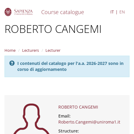
Course catalogue
IT
EN
S
ROBERTO CANGEMI
k
i
p
t
Home
Lecturers
Lecturer
o
m
I contenuti del catalogo per l'a.a. 2026-2027 sono in
a
corso di aggiornamento
i
n
c
o
n
t
e
ROBERTO CANGEMI
n
Email:
t
Roberto.Cangemi@uniroma1.it
Structure: