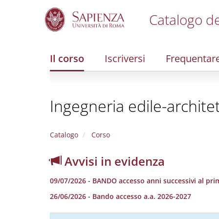
Catalogo de
S
k
i
Il corso
Iscriversi
Frequentar
p
t
o
m
Ingegneria edile-archite
a
i
n
c
Catalogo
Corso
o
n
Avvisi in evidenza
t
e
09/07/2026 - BANDO accesso anni successivi al prim
n
t
26/06/2026 - Bando accesso a.a. 2026-2027