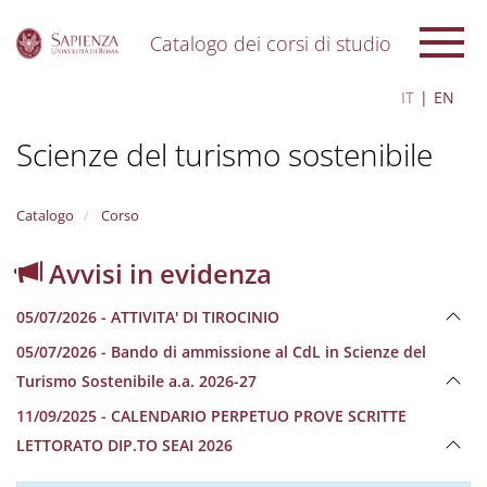
Catalogo dei corsi di studio
S
IT
EN
k
i
Scienze del turismo sostenibile
p
t
o
m
Catalogo
Corso
a
i
Avvisi in evidenza
n
c
05/07/2026 - ATTIVITA' DI TIROCINIO
o
n
05/07/2026 - Bando di ammissione al CdL in Scienze del
t
Turismo Sostenibile a.a. 2026-27
e
n
11/09/2025 - CALENDARIO PERPETUO PROVE SCRITTE
t
LETTORATO DIP.TO SEAI 2026