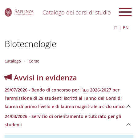
Catalogo dei corsi di studio
S
IT
EN
k
i
Biotecnologie
p
t
o
m
Catalogo
Corso
a
i
Avvisi in evidenza
n
c
29/07/2026 - Bando di concorso per l’a.a 2026-2027 per
o
n
l’ammissione di 28 studenti iscritti al I anno dei Corsi di
t
laurea di primo livello e di laurea magistrale a ciclo unico
e
n
24/03/2026 - Servizio di orientamento e tutorato per gli
t
studenti