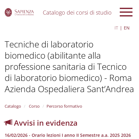
Catalogo dei corsi di studio
S
IT
EN
k
i
Tecniche di laboratorio
p
t
biomedico (abilitante alla
o
m
professione sanitaria di Tecnico
a
i
di laboratorio biomedico) - Roma
n
c
Azienda Ospedaliera Sant’Andrea
o
n
t
Catalogo
Corso
Percorso formativo
e
n
Avvisi in evidenza
t
16/02/2026 - Orario lezioni I anno II Semestre a.a. 2025 2026