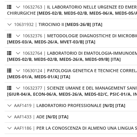
10632763
|
IL LABORATORIO NELLE URGENZE ED EMER
CHIRURGICHE
[MEDS-02/B, MEDS-02/B, MEDS-06/A, MEDS-05/A
10631932
|
TIROCINIO II
[MEDS-26/B] [ITA]
10632376
|
METODOLOGIE DIAGNOSTICHE DI MICROBI
[MEDS-03/A, MEDS-26/A, MVET-03/B] [ITA]
10632764
|
LABORATORIO DI EMATOLOGIA-IMMUNOE
[MEDS-02/B, MEDS-02/B, MEDS-26/A, MEDS-09/B] [ITA]
10630124
|
PATOLOGIA GENETICA E TECNICHE CORREL
[MEDS-01/A, MEDS-01/A] [ITA]
10632377
|
SCIENZE UMANE E DEL MANAGEMENT SANI
[GIUR-04/A, ECON-06/A, MEDS-26/A, MEDS-02/C, PSIC-01/A, IN
AAF1419
|
LABORATORIO PROFESSIONALE
[N/D] [ITA]
AAF1433
|
ADE
[N/D] [ITA]
AAF1186
|
PER LA CONOSCENZA DI ALMENO UNA LINGUA 