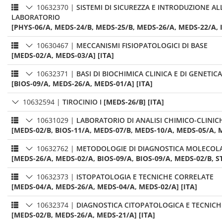
10632370
|
SISTEMI DI SICUREZZA E INTRODUZIONE AL
LABORATORIO
[PHYS-06/A, MEDS-24/B, MEDS-25/B, MEDS-26/A, MEDS-22/A, I
10630467
|
MECCANISMI FISIOPATOLOGICI DI BASE
[MEDS-02/A, MEDS-03/A] [ITA]
10632371
|
BASI DI BIOCHIMICA CLINICA E DI GENETICA
[BIOS-09/A, MEDS-26/A, MEDS-01/A] [ITA]
10632594
|
TIROCINIO I
[MEDS-26/B] [ITA]
10631029
|
LABORATORIO DI ANALISI CHIMICO-CLINIC
[MEDS-02/B, BIOS-11/A, MEDS-07/B, MEDS-10/A, MEDS-05/A, M
10632762
|
METODOLOGIE DI DIAGNOSTICA MOLECOLAR
[MEDS-26/A, MEDS-02/A, BIOS-09/A, BIOS-09/A, MEDS-02/B, ST
10632373
|
ISTOPATOLOGIA E TECNICHE CORRELATE
[MEDS-04/A, MEDS-26/A, MEDS-04/A, MEDS-02/A] [ITA]
10632374
|
DIAGNOSTICA CITOPATOLOGICA E TECNIC
[MEDS-02/B, MEDS-26/A, MEDS-21/A] [ITA]