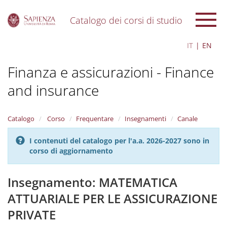
Catalogo dei corsi di studio
S
IT
EN
k
i
Finanza e assicurazioni - Finance
p
t
and insurance
o
m
a
i
Catalogo
Corso
Frequentare
Insegnamenti
Canale
n
c
I contenuti del catalogo per l'a.a. 2026-2027 sono in
o
corso di aggiornamento
n
t
Insegnamento: MATEMATICA
e
n
ATTUARIALE PER LE ASSICURAZIONE
t
PRIVATE