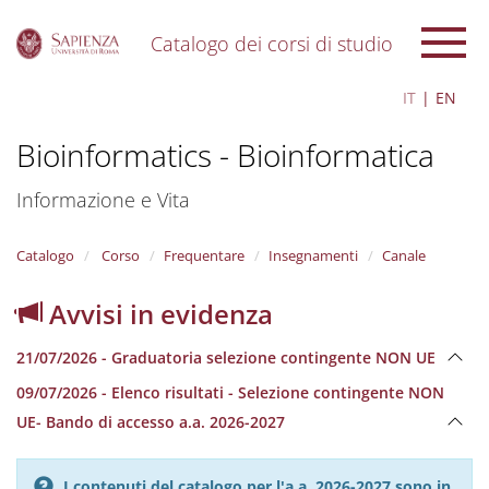
Catalogo dei corsi di studio
S
IT
EN
k
i
Bioinformatics - Bioinformatica
p
t
o
Informazione e Vita
m
a
i
Catalogo
Corso
Frequentare
Insegnamenti
Canale
n
c
Avvisi in evidenza
o
n
21/07/2026 - Graduatoria selezione contingente NON UE
t
e
09/07/2026 - Elenco risultati - Selezione contingente NON
n
UE- Bando di accesso a.a. 2026-2027
t
I contenuti del catalogo per l'a.a. 2026-2027 sono in