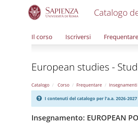
Catalogo de
S
k
i
Il corso
Iscriversi
Frequentar
p
t
o
m
European studies - Stud
a
i
n
c
Catalogo
Corso
Frequentare
Insegnamenti
o
n
I contenuti del catalogo per l'a.a. 2026-20
t
e
n
Insegnamento: EUROPEAN P
t