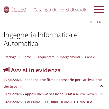
Catalogo dei corsi di studio
S
IT
EN
k
i
Ingegneria Informatica e
p
t
Automatica
o
m
a
i
Catalogo
Corso
Frequentare
Insegnamenti
Canale
n
c
Avvisi in evidenza
o
n
12/06/2026 - sospensione firme necessarie per l’attivazione
t
e
dei tirocini
n
31/03/2026 - Appelli III-IV-V Sessione BIAR a.a. 2025-2026
t
04/03/2026 - CALENDARIO CURRICULUM AUTOMATICA