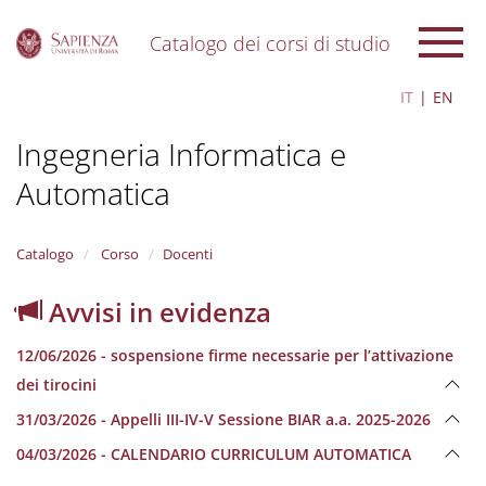
Catalogo dei corsi di studio
S
IT
EN
k
i
Ingegneria Informatica e
p
t
Automatica
o
m
a
i
Catalogo
Corso
Docenti
n
c
Avvisi in evidenza
o
n
12/06/2026 - sospensione firme necessarie per l’attivazione
t
e
dei tirocini
n
31/03/2026 - Appelli III-IV-V Sessione BIAR a.a. 2025-2026
t
04/03/2026 - CALENDARIO CURRICULUM AUTOMATICA