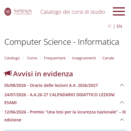
Catalogo dei corsi di studio
S
IT
EN
k
i
Computer Science - Informatica
p
t
o
m
Catalogo
Corso
Frequentare
Insegnamenti
Canale
a
i
Avvisi in evidenza
n
c
05/08/2026 - Orario delle lezioni A.A. 2026/2027
o
n
24/07/2026 - A.A.26-27 CALENDARIO DIDATTICO LEZIONI
t
ESAMI
e
n
12/06/2026 - Premio “Una tesi per la sicurezza nazionale” – IX
t
edizione