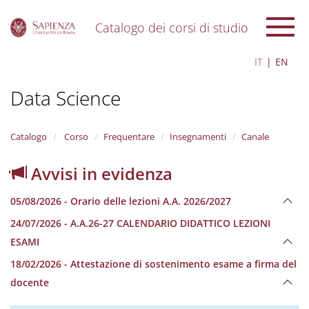
Catalogo dei corsi di studio
S
IT
EN
k
i
Data Science
p
t
o
m
Catalogo
Corso
Frequentare
Insegnamenti
Canale
a
i
Avvisi in evidenza
n
c
05/08/2026 - Orario delle lezioni A.A. 2026/2027
o
n
24/07/2026 - A.A.26-27 CALENDARIO DIDATTICO LEZIONI
t
ESAMI
e
n
18/02/2026 - Attestazione di sostenimento esame a firma del
t
docente