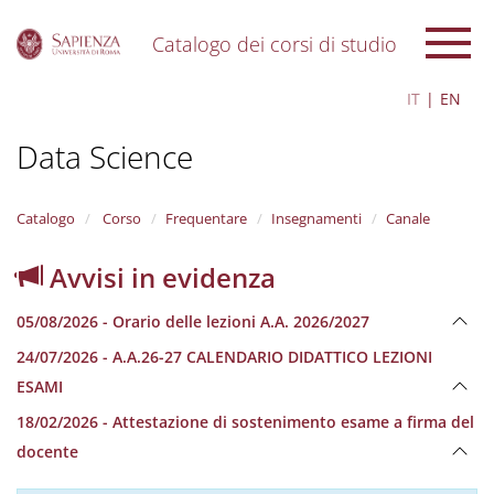
Catalogo dei corsi di studio
S
IT
EN
k
i
Data Science
p
t
o
m
Catalogo
Corso
Frequentare
Insegnamenti
Canale
a
i
Avvisi in evidenza
n
c
05/08/2026 - Orario delle lezioni A.A. 2026/2027
o
n
24/07/2026 - A.A.26-27 CALENDARIO DIDATTICO LEZIONI
t
ESAMI
e
n
18/02/2026 - Attestazione di sostenimento esame a firma del
t
docente