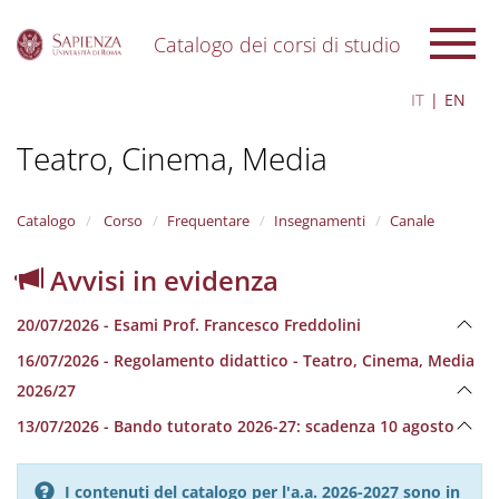
Catalogo dei corsi di studio
S
IT
EN
k
i
Teatro, Cinema, Media
p
t
o
m
Catalogo
Corso
Frequentare
Insegnamenti
Canale
a
i
Avvisi in evidenza
n
c
20/07/2026 - Esami Prof. Francesco Freddolini
o
n
16/07/2026 - Regolamento didattico - Teatro, Cinema, Media
t
2026/27
e
n
13/07/2026 - Bando tutorato 2026-27: scadenza 10 agosto
t
I contenuti del catalogo per l'a.a. 2026-2027 sono in