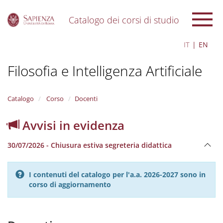
Catalogo dei corsi di studio
S
IT
EN
k
i
Filosofia e Intelligenza Artificiale
p
t
o
m
Catalogo
Corso
Docenti
a
i
Avvisi in evidenza
n
c
30/07/2026 - Chiusura estiva segreteria didattica
o
n
t
I contenuti del catalogo per l'a.a. 2026-2027 sono in
e
corso di aggiornamento
n
t