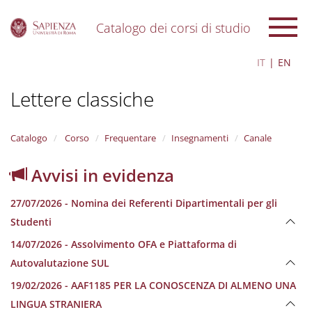
Catalogo dei corsi di studio
S
IT
EN
k
i
Lettere classiche
p
t
o
m
Catalogo
Corso
Frequentare
Insegnamenti
Canale
a
i
Avvisi in evidenza
n
c
27/07/2026 - Nomina dei Referenti Dipartimentali per gli
o
n
Studenti
t
14/07/2026 - Assolvimento OFA e Piattaforma di
e
n
Autovalutazione SUL
t
19/02/2026 - AAF1185 PER LA CONOSCENZA DI ALMENO UNA
LINGUA STRANIERA