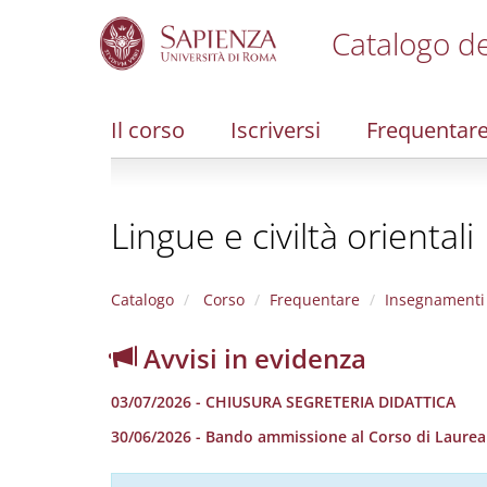
Catalogo de
S
k
i
Il corso
Iscriversi
Frequentar
p
t
o
m
Lingue e civiltà orientali
a
i
n
c
Catalogo
Corso
Frequentare
Insegnamenti
o
n
Avvisi in evidenza
t
e
03/07/2026 - CHIUSURA SEGRETERIA DIDATTICA
n
t
30/06/2026 - Bando ammissione al Corso di Laurea in