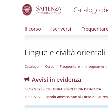
Catalogo de
S
k
i
Il corso
Iscriversi
Frequentar
p
t
o
m
Lingue e civiltà orientali
a
i
n
c
Catalogo
Corso
Frequentare
Insegnamenti
o
n
Avvisi in evidenza
t
e
03/07/2026 - CHIUSURA SEGRETERIA DIDATTICA
n
t
30/06/2026 - Bando ammissione al Corso di Laurea in