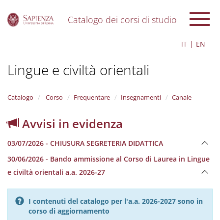
Catalogo dei corsi di studio
S
IT
EN
k
i
Lingue e civiltà orientali
p
t
o
m
Catalogo
Corso
Frequentare
Insegnamenti
Canale
a
i
Avvisi in evidenza
n
c
03/07/2026 - CHIUSURA SEGRETERIA DIDATTICA
o
n
30/06/2026 - Bando ammissione al Corso di Laurea in Lingue
t
e civiltà orientali a.a. 2026-27
e
n
t
I contenuti del catalogo per l'a.a. 2026-2027 sono in
corso di aggiornamento