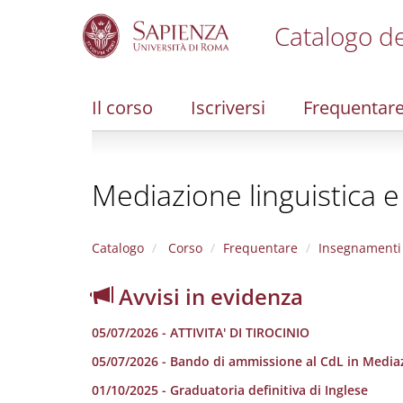
Catalogo de
S
k
i
Il corso
Iscriversi
Frequentar
p
t
o
m
Mediazione linguistica e
a
i
n
c
Catalogo
Corso
Frequentare
Insegnamenti
o
n
Avvisi in evidenza
t
e
05/07/2026 - ATTIVITA' DI TIROCINIO
n
t
05/07/2026 - Bando di ammissione al CdL in Mediazi
01/10/2025 - Graduatoria definitiva di Inglese