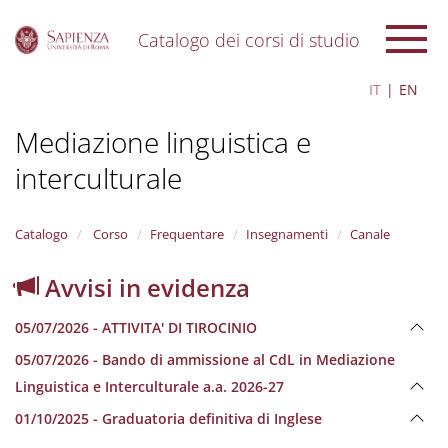
Catalogo dei corsi di studio
S
IT
EN
k
i
Mediazione linguistica e
p
t
interculturale
o
m
a
i
Catalogo
Corso
Frequentare
Insegnamenti
Canale
n
c
Avvisi in evidenza
o
n
05/07/2026 - ATTIVITA' DI TIROCINIO
t
e
05/07/2026 - Bando di ammissione al CdL in Mediazione
n
Linguistica e Interculturale a.a. 2026-27
t
01/10/2025 - Graduatoria definitiva di Inglese