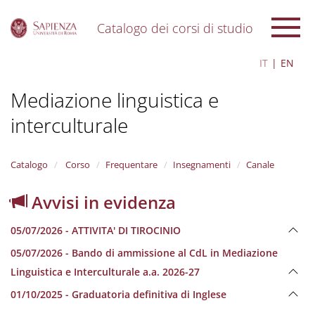
Catalogo dei corsi di studio
S
IT
EN
k
i
Mediazione linguistica e
p
t
interculturale
o
m
a
i
Catalogo
Corso
Frequentare
Insegnamenti
Canale
n
c
Avvisi in evidenza
o
n
05/07/2026 - ATTIVITA' DI TIROCINIO
t
e
05/07/2026 - Bando di ammissione al CdL in Mediazione
n
Linguistica e Interculturale a.a. 2026-27
t
01/10/2025 - Graduatoria definitiva di Inglese