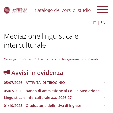
Catalogo dei corsi di studio
S
IT
EN
k
i
Mediazione linguistica e
p
t
interculturale
o
m
a
i
Catalogo
Corso
Frequentare
Insegnamenti
Canale
n
c
Avvisi in evidenza
o
n
05/07/2026 - ATTIVITA' DI TIROCINIO
t
e
05/07/2026 - Bando di ammissione al CdL in Mediazione
n
Linguistica e Interculturale a.a. 2026-27
t
01/10/2025 - Graduatoria definitiva di Inglese