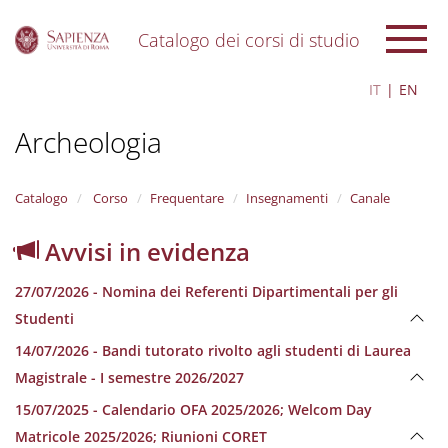
Catalogo dei corsi di studio
S
IT
EN
k
i
Archeologia
p
t
o
m
Catalogo
Corso
Frequentare
Insegnamenti
Canale
a
i
Avvisi in evidenza
n
c
27/07/2026 - Nomina dei Referenti Dipartimentali per gli
o
n
Studenti
t
14/07/2026 - Bandi tutorato rivolto agli studenti di Laurea
e
n
Magistrale - I semestre 2026/2027
t
15/07/2025 - Calendario OFA 2025/2026; Welcom Day
Matricole 2025/2026; Riunioni CORET