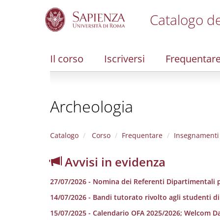
Catalogo de
S
k
i
Il corso
Iscriversi
Frequentar
p
t
o
m
Archeologia
a
i
n
c
Catalogo
Corso
Frequentare
Insegnamenti
o
n
Avvisi in evidenza
t
e
27/07/2026 - Nomina dei Referenti Dipartimentali p
n
t
14/07/2026 - Bandi tutorato rivolto agli studenti d
15/07/2025 - Calendario OFA 2025/2026; Welcom D