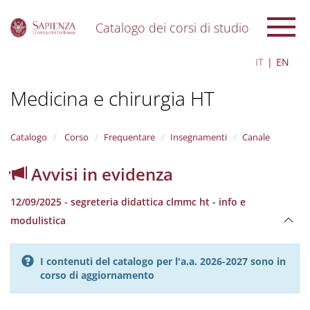
Catalogo dei corsi di studio
S
IT
EN
k
i
Medicina e chirurgia HT
p
t
o
m
Catalogo
Corso
Frequentare
Insegnamenti
Canale
a
i
Avvisi in evidenza
n
c
12/09/2025 - segreteria didattica clmmc ht - info e
o
n
modulistica
t
e
n
I contenuti del catalogo per l'a.a. 2026-2027 sono in
t
corso di aggiornamento