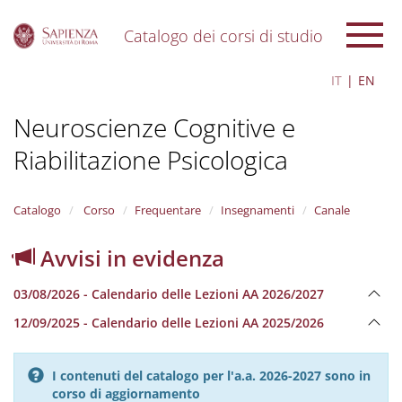
Catalogo dei corsi di studio
S
IT
EN
k
i
Neuroscienze Cognitive e
p
t
Riabilitazione Psicologica
o
m
a
i
Catalogo
Corso
Frequentare
Insegnamenti
Canale
n
c
Avvisi in evidenza
o
n
03/08/2026 - Calendario delle Lezioni AA 2026/2027
t
e
12/09/2025 - Calendario delle Lezioni AA 2025/2026
n
t
I contenuti del catalogo per l'a.a. 2026-2027 sono in
corso di aggiornamento