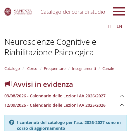
Catalogo dei corsi di studio
S
IT
EN
k
i
Neuroscienze Cognitive e
p
t
Riabilitazione Psicologica
o
m
a
i
Catalogo
Corso
Frequentare
Insegnamenti
Canale
n
c
Avvisi in evidenza
o
n
03/08/2026 - Calendario delle Lezioni AA 2026/2027
t
e
12/09/2025 - Calendario delle Lezioni AA 2025/2026
n
t
I contenuti del catalogo per l'a.a. 2026-2027 sono in
corso di aggiornamento