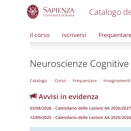
Catalogo de
S
k
i
Il corso
Iscriversi
Frequentar
p
t
o
m
Neuroscienze Cognitive e
a
i
n
c
Catalogo
Corso
Frequentare
Insegnamenti
o
n
Avvisi in evidenza
t
e
03/08/2026 - Calendario delle Lezioni AA 2026/2027
n
t
12/09/2025 - Calendario delle Lezioni AA 2025/2026