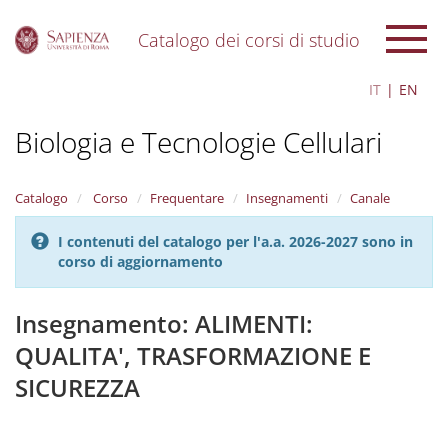
Catalogo dei corsi di studio
S
IT
EN
k
i
Biologia e Tecnologie Cellulari
p
t
o
m
Catalogo
Corso
Frequentare
Insegnamenti
Canale
a
i
I contenuti del catalogo per l'a.a. 2026-2027 sono in
n
corso di aggiornamento
c
o
n
Insegnamento: ALIMENTI:
t
QUALITA', TRASFORMAZIONE E
e
n
SICUREZZA
t