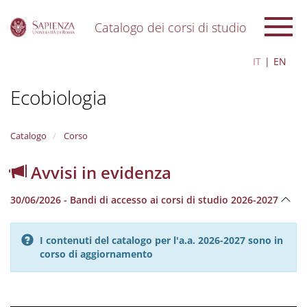
Catalogo dei corsi di studio
S
IT
EN
k
i
Ecobiologia
p
t
o
m
Catalogo
Corso
a
i
Avvisi in evidenza
n
c
30/06/2026 - Bandi di accesso ai corsi di studio 2026-2027
o
n
t
I contenuti del catalogo per l'a.a. 2026-2027 sono in
e
corso di aggiornamento
n
t