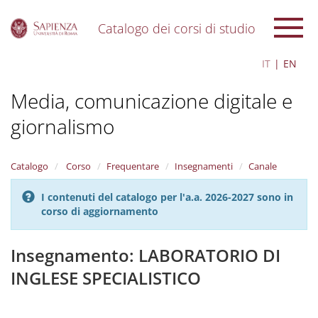
Catalogo dei corsi di studio
S
IT
EN
k
i
Media, comunicazione digitale e
p
t
giornalismo
o
m
a
i
Catalogo
Corso
Frequentare
Insegnamenti
Canale
n
c
I contenuti del catalogo per l'a.a. 2026-2027 sono in
o
corso di aggiornamento
n
t
Insegnamento: LABORATORIO DI
e
n
INGLESE SPECIALISTICO
t