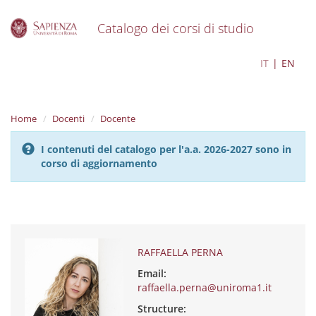
Catalogo dei corsi di studio
S
RAFFAELLA PERNA
IT
EN
k
i
p
t
Home
Docenti
Docente
o
m
I contenuti del catalogo per l'a.a. 2026-2027 sono in
a
corso di aggiornamento
i
n
c
o
n
t
e
RAFFAELLA PERNA
n
Email:
t
raffaella.perna@uniroma1.it
Structure: