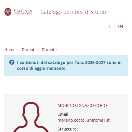
Catalogo dei corsi di studio
S
MORENO IGNAZIO COCO
IT
EN
k
i
p
t
Home
Docenti
Docente
o
m
I contenuti del catalogo per l'a.a. 2026-2027 sono in
a
corso di aggiornamento
i
n
c
o
n
t
e
MORENO IGNAZIO COCO
n
Email:
t
moreno.coco@uniroma1.it
Structure: