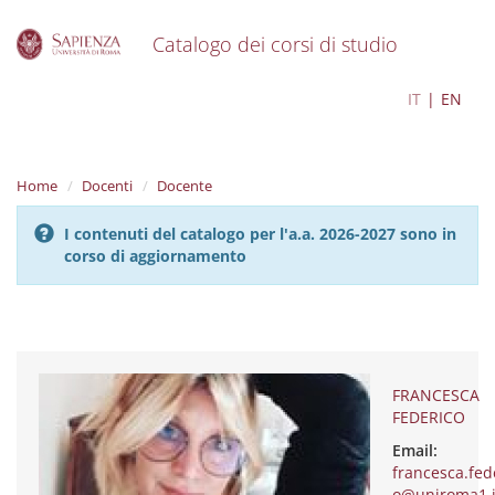
Catalogo dei corsi di studio
S
FRANCESCA FEDERICO
IT
EN
k
i
p
t
Home
Docenti
Docente
o
m
I contenuti del catalogo per l'a.a. 2026-2027 sono in
a
corso di aggiornamento
i
n
c
o
n
t
e
FRANCESCA
n
FEDERICO
t
Email:
francesca.fed
o@uniroma1.i