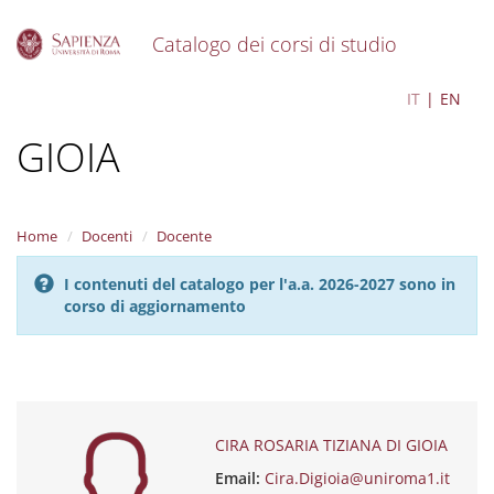
Catalogo dei corsi di studio
S
CIRA ROSARIA TIZIANA DI
IT
EN
k
i
GIOIA
p
t
o
m
a
Home
Docenti
Docente
i
n
I contenuti del catalogo per l'a.a. 2026-2027 sono in
c
corso di aggiornamento
o
n
t
e
n
t
CIRA ROSARIA TIZIANA DI GIOIA
Email:
Cira.Digioia@uniroma1.it