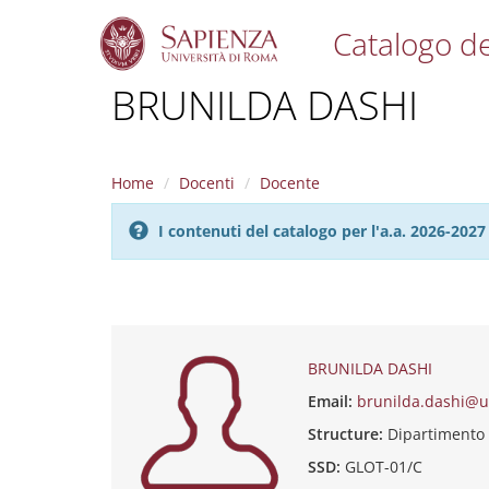
Catalogo de
S
BRUNILDA DASHI
k
i
p
t
Home
Docenti
Docente
o
m
I contenuti del catalogo per l'a.a. 2026-20
a
i
n
c
o
n
t
BRUNILDA DASHI
e
Email:
brunilda.dashi@u
n
t
Structure:
Dipartimento
SSD:
GLOT-01/C