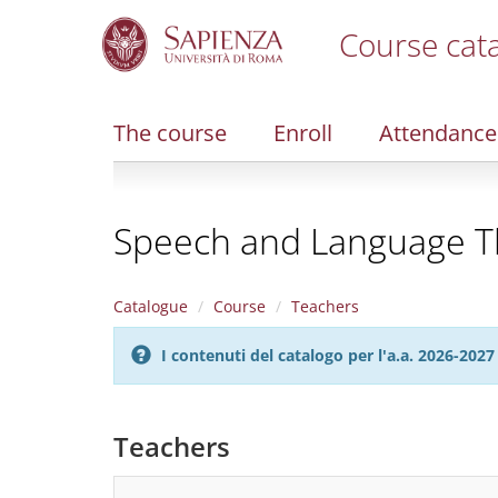
Course cat
S
k
i
The course
Enroll
Attendance
p
t
o
m
Speech and Language Th
a
i
n
c
Catalogue
Course
Teachers
o
n
I contenuti del catalogo per l'a.a. 2026-20
t
e
n
t
Teachers