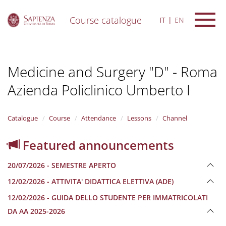
Course catalogue
IT
EN
S
k
i
Medicine and Surgery "D" - Roma
p
t
Azienda Policlinico Umberto I
o
m
a
i
Catalogue
Course
Attendance
Lessons
Channel
n
c
Featured announcements
o
n
20/07/2026 - SEMESTRE APERTO
t
e
12/02/2026 - ATTIVITA' DIDATTICA ELETTIVA (ADE)
n
12/02/2026 - GUIDA DELLO STUDENTE PER IMMATRICOLATI
t
DA AA 2025-2026