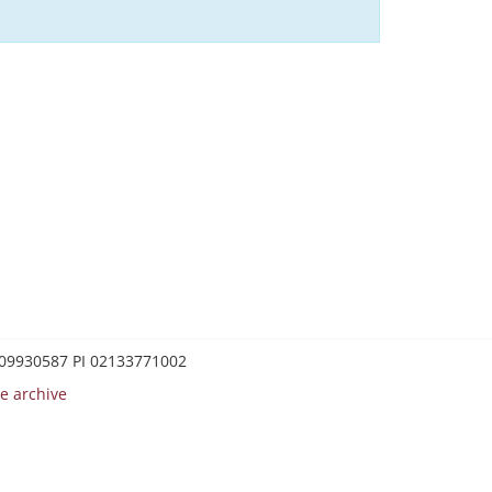
0209930587 PI 02133771002
e archive