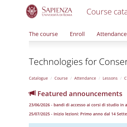
Course cat
S
k
i
The course
Enroll
Attendance
p
t
o
m
Technologies for Conser
a
i
n
c
Catalogue
Course
Attendance
Lessons
C
o
n
Featured announcements
t
e
23/06/2026 - bandi di accesso ai corsi di studio in
n
t
25/07/2025 - Inizio lezioni: Primo anno dal 14 S