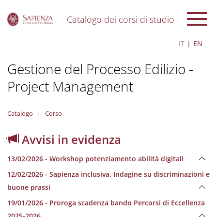
Catalogo dei corsi di studio
S
IT
EN
k
i
Gestione del Processo Edilizio -
p
t
Project Management
o
m
a
i
Catalogo
Corso
n
c
Avvisi in evidenza
o
n
13/02/2026 - Workshop potenziamento abilità digitali
t
e
12/02/2026 - Sapienza inclusiva. Indagine su discriminazioni e
n
buone prassi
t
19/01/2026 - Proroga scadenza bando Percorsi di Eccellenza
2025-2026