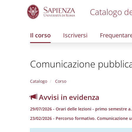
Catalogo de
S
k
i
Il corso
Iscriversi
Frequentar
p
t
o
m
Comunicazione pubblica
a
i
n
c
Catalogo
Corso
o
n
Avvisi in evidenza
t
e
29/07/2026 - Orari delle lezioni - primo semestre a
n
t
23/02/2026 - Percorso formativo. Comunicazione u