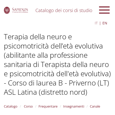
Catalogo dei corsi di studio
S
IT
EN
k
i
Terapia della neuro e
p
t
psicomotricità dell’età evolutiva
o
m
(abilitante alla professione
a
i
sanitaria di Terapista della neuro
n
c
e psicomotricità dell'età evolutiva)
o
- Corso di laurea B - Priverno (LT)
n
t
ASL Latina (distretto nord)
e
n
t
Catalogo
Corso
Frequentare
Insegnamenti
Canale