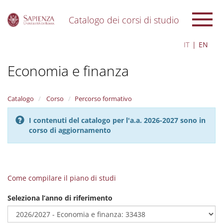
Catalogo dei corsi di studio
S
IT
EN
k
i
Economia e finanza
p
t
o
m
Catalogo
Corso
Percorso formativo
a
i
I contenuti del catalogo per l'a.a. 2026-2027 sono in
n
corso di aggiornamento
c
o
n
t
e
Come compilare il piano di studi
n
t
Seleziona l’anno di riferimento