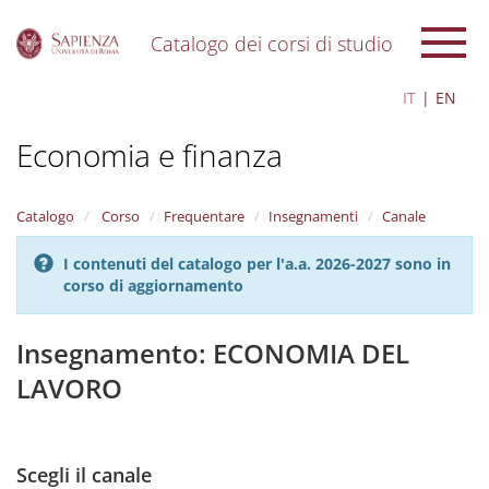
Catalogo dei corsi di studio
S
IT
EN
k
i
Economia e finanza
p
t
o
m
Catalogo
Corso
Frequentare
Insegnamenti
Canale
a
i
I contenuti del catalogo per l'a.a. 2026-2027 sono in
n
corso di aggiornamento
c
o
n
Insegnamento: ECONOMIA DEL
t
LAVORO
e
n
t
Scegli il canale