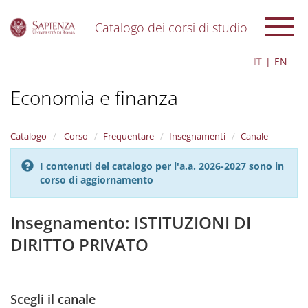
Catalogo dei corsi di studio
S
IT
EN
k
i
Economia e finanza
p
t
o
m
Catalogo
Corso
Frequentare
Insegnamenti
Canale
a
i
I contenuti del catalogo per l'a.a. 2026-2027 sono in
n
corso di aggiornamento
c
o
n
Insegnamento: ISTITUZIONI DI
t
DIRITTO PRIVATO
e
n
t
Scegli il canale