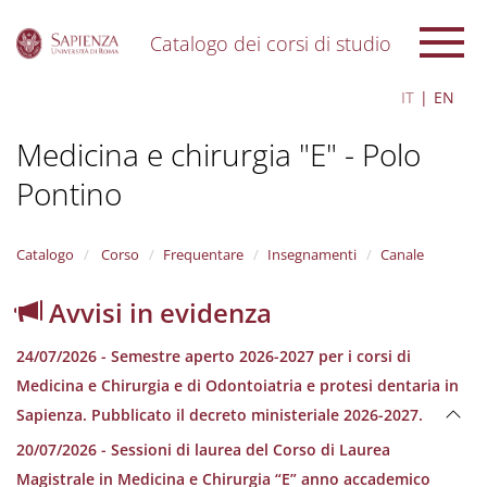
Catalogo dei corsi di studio
S
IT
EN
k
i
Medicina e chirurgia "E" - Polo
p
t
Pontino
o
m
a
i
Catalogo
Corso
Frequentare
Insegnamenti
Canale
n
c
Avvisi in evidenza
o
n
24/07/2026 - Semestre aperto 2026-2027 per i corsi di
t
e
Medicina e Chirurgia e di Odontoiatria e protesi dentaria in
n
Sapienza. Pubblicato il decreto ministeriale 2026-2027.
t
20/07/2026 - Sessioni di laurea del Corso di Laurea
Magistrale in Medicina e Chirurgia “E” anno accademico