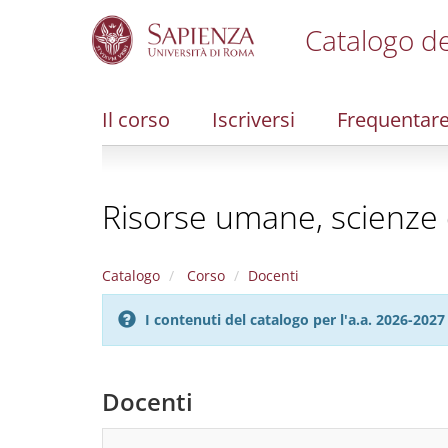
Catalogo de
S
k
i
Il corso
Iscriversi
Frequentar
p
t
o
m
Risorse umane, scienze 
a
i
n
c
Catalogo
Corso
Docenti
o
n
I contenuti del catalogo per l'a.a. 2026-20
t
e
n
t
Docenti