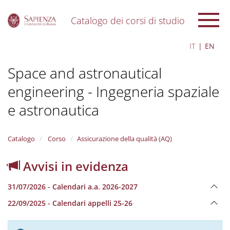
Catalogo dei corsi di studio
S
IT
EN
k
i
Space and astronautical
p
t
engineering - Ingegneria spaziale
o
m
e astronautica
a
i
n
Catalogo
Corso
Assicurazione della qualità (AQ)
c
o
n
Avvisi in evidenza
t
e
31/07/2026 - Calendari a.a. 2026-2027
n
t
22/09/2025 - Calendari appelli 25-26