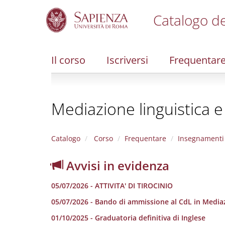
Catalogo de
S
k
i
Il corso
Iscriversi
Frequentar
p
t
o
m
Mediazione linguistica e
a
i
n
c
Catalogo
Corso
Frequentare
Insegnamenti
o
n
Avvisi in evidenza
t
e
05/07/2026 - ATTIVITA' DI TIROCINIO
n
t
05/07/2026 - Bando di ammissione al CdL in Mediazi
01/10/2025 - Graduatoria definitiva di Inglese